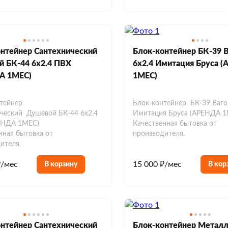
нтейнер Сантехнический
Блок-контейнер БК-39 
й БК-44 6х2.4 ПВХ
6х2.4 Имитация Бруса 
А 1МЕС)
1МЕС)
тейнер
Блок-контейнер БК-39 Ваго
ческий Душевой БК-44 6х2.4
Имитация Бруса (АРЕНДА 1
ЕНДА 1МЕС)
Качественная бытовка от
нная бытовка от
производителя.
ителя.
₽/мес
15 000 ₽/мес
В корзину
В кор
нтейнер Сантехнический
Блок-контейнер Метал