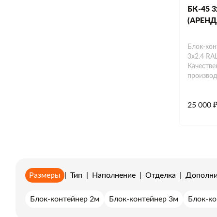
БК-45 3
(АРЕНД
Блок-кон
3х2.4 RA
Качестве
производ
25 000 
Размеры
|
Тип
|
Наполнение
|
Отделка
|
Дополни
Блок-контейнер 2м
Блок-контейнер 3м
Блок-ко