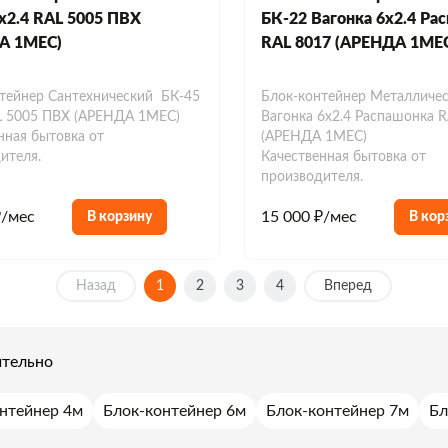
х2.4 RAL 5005 ПВХ
БК-22 Вагонка 6х2.4 Ра
А 1МЕС)
RAL 8017 (АРЕНДА 1МЕ
тейнер Сантехнический БК-45
Блок-контейнер Металличес
L 5005 ПВХ (АРЕНДА 1МЕС)
Вагонка 6х2.4 Распашонка 
нная бытовка от
(АРЕНДА 1МЕС)
ителя.
Качественная бытовка от
производителя.
₽/мес
15 000 ₽/мес
В корзину
В кор
Назад
1
2
3
4
Вперед
тельно
нтейнер 4м
Блок-контейнер 6м
Блок-контейнер 7м
Бл