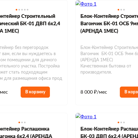
онтейнер Строительный
Блок-Контейнер Строит
ический БК-01 ДВП 6х2,4
Вагончик БК-01 ОСБ 9м
А 1МЕС)
(АРЕНДА 1МЕС)
тейнер без перегородок
Блок-Контейнер Строитель
 вам, если вы нуждаетесь в
Вагончик БК-01 ОСБ 9мм 6
ном помещении для дачного
(АРЕНДА 1МЕС)
ительного участка. Постройка
Качественная бытовка от
ожет стать подходящим
производителя.
м для размещения офиса прод
/мес
8 000 ₽/мес
В корзину
В корз
онтейнер Распашонка
Блок-Контейнер Распаш
агонка 6х2,4 (АРЕНДА
БК-03 ДВП 6х2,4 (АРЕН