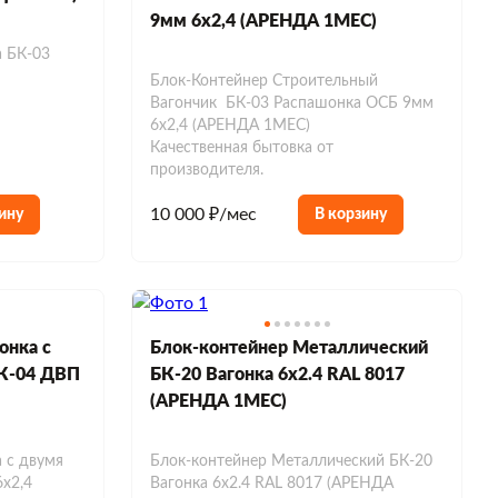
9мм 6х2,4 (АРЕНДА 1МЕС)
а БК-03
Блок-Контейнер Строительный
Вагончик БК-03 Распашонка ОСБ 9мм
6х2,4 (АРЕНДА 1МЕС)
Качественная бытовка от
производителя.
10 000 ₽/мес
ину
В корзину
онка с
Блок-контейнер Металлический
БК-04 ДВП
БК-20 Вагонка 6х2.4 RAL 8017
(АРЕНДА 1МЕС)
 с двумя
Блок-контейнер Металлический БК-20
х2,4
Вагонка 6х2.4 RAL 8017 (АРЕНДА