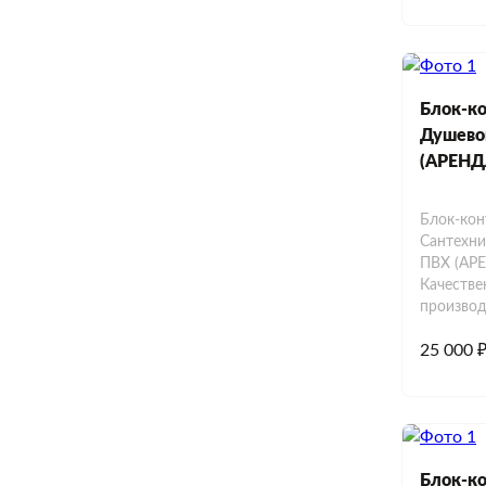
Блок-ко
Душево
(АРЕНД
Блок-кон
Сантехни
ПВХ (АР
Качестве
производ
25 000 
Блок-ко