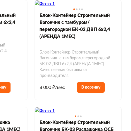
ельный
Блок-Контейнер Строительный
м 6х2,4
Вагончик с тамбуром/
перегородкой БК-02 ДВП 6х2,4
(АРЕНДА 1МЕС)
ный
х2,4
Блок-Контейнер Строительный
Вагончик с тамбуром/перегородкой
БК-02 ДВП 6х2,4 (АРЕНДА 1МЕС)
Качественная бытовка от
производителя.
8 000 ₽/мес
ину
В корзину
онка
Блок-Контейнер Строительный
ДА 1МЕС)
Вагончик БК-03 Распашонка ОСБ