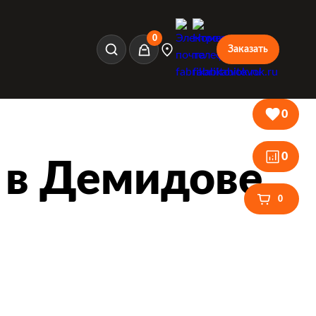
0
Заказать
Корзина
0
0
 в Демидове
0