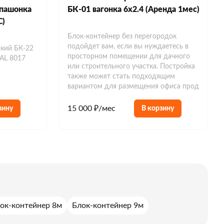
спашонка
БК-01 вагонка 6х2.4 (Аренда 1мес)
С)
Блок-контейнер без перегородок
подойдет вам, если вы нуждаетесь в
кий БК-22
просторном помещении для дачного
RAL 8017
или строительного участка. Постройка
также может стать подходящим
вариантом для размещения офиса прод
15 000 ₽/мес
зину
В корзину
ок-контейнер 8м
Блок-контейнер 9м